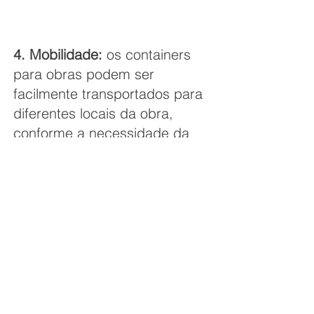
4. Mobilidade:
os containers
para obras podem ser
facilmente transportados para
diferentes locais da obra,
conforme a necessidade da
construção, oferecendo
flexibilidade e agilidade para a
obra.
5. Conformidade:
a locação de
um container almoxarifado
pode garantir que a empresa
esteja em conformidade com as
normas de segurança e